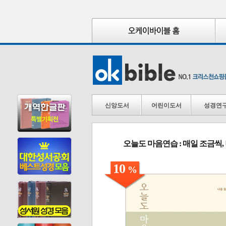
신앙도서
어린이도서
성경연
오늘도 마음연습 : 매일 조금씩
10
%