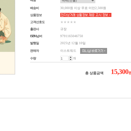
배송
배송비
30,000원 이상 무료 미만2,500원
상품정보
고객선호도
★★★★★
출판사
규장
ISBN넘버
9791165046750
발행일
2025년 12월 10일
이스트워드
판매자
수량
개
15,300
총 상품금액