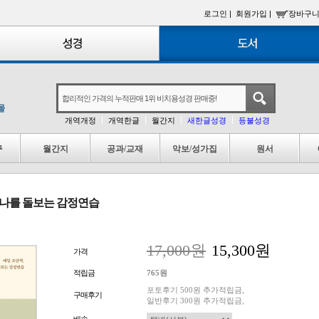
로그인 |
회원가입 |
장바구니
개역개정
개역한글
월간지
새한글성경
등불성경
구
월간지
공과/교재
악보/성가집
원서
, 나를 돌보는 감정연습
17,000원
15,300원
가격
적립금
765원
포토후기 500원 추가적립금,
구매후기
일반후기 300원 추가적립금,