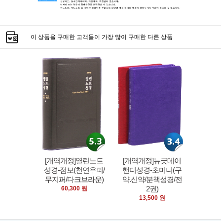
이 상품을 구매한 고객들이 가장 많이 구매한 다른 상품
[개역개정]열린노트
[개역개정]뉴굿데이
성경-점보(천연우피/
핸디성경-초미니(구
무지퍼/다크브라운)
약.신약/분책성경/전
2권)
60,300 원
13,500 원