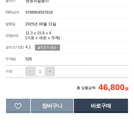
출판사
생명의말씀사
ISBN넘버
9788904507818
발행일
2025년 08월 31일
11.3 x 15.8 x 4
판형(cm)
(가로 x 세로 x 두께)
4.1
글자크기(호)
무게(g)
528
수량
-
+
46,800
총 상품금액
원