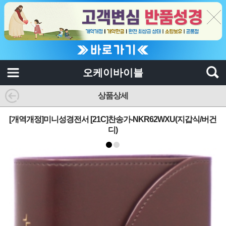
오케이바이블
상품상세
[개역개정]미니성경전서 [21C]찬송가-NKR62WXU(지갑식/버건
디)