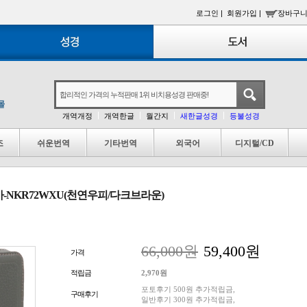
로그인 |
회원가입 |
장바구니
개역개정
개역한글
월간지
새한글성경
등불성경
조
쉬운번역
기타번역
외국어
디지털/CD
가-NKR72WXU(천연우피/다크브라운)
66,000원
59,400원
가격
적립금
2,970원
포토후기 500원 추가적립금,
구매후기
일반후기 300원 추가적립금,