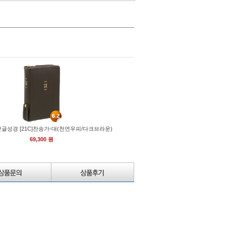
큰글성경 [21C]찬송가-대(천연우피/다크브라운)
69,300 원