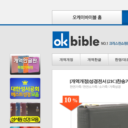
개역개정
개역한글
한영/대
[개역개정]성경전서 [21C]찬송
천연가죽 / 천연소가죽 / 소가죽 / 가죽성경
10
%