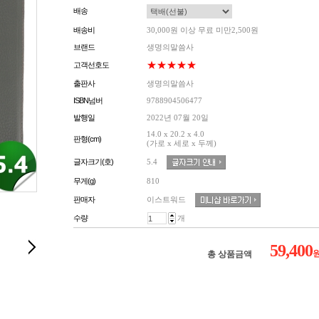
배송
배송비
30,000원 이상 무료 미만2,500원
브랜드
생명의말씀사
★★★★★
고객선호도
출판사
생명의말씀사
ISBN넘버
9788904506477
발행일
2022년 07월 20일
14.0 x 20.2 x 4.0
판형(cm)
(가로 x 세로 x 두께)
5.4
글자크기(호)
무게(g)
810
이스트워드
판매자
수량
개
59,400
총 상품금액