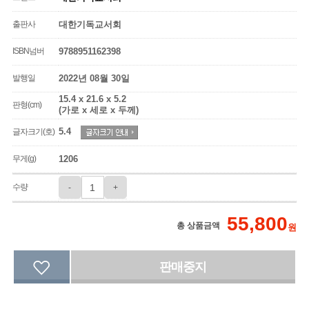
출판사
대한기독교서회
ISBN넘버
9788951162398
발행일
2022년 08월 30일
15.4 x 21.6 x 5.2
판형(cm)
(가로 x 세로 x 두께)
5.4
글자크기(호)
무게(g)
1206
수량
-
+
55,800
총 상품금액
원