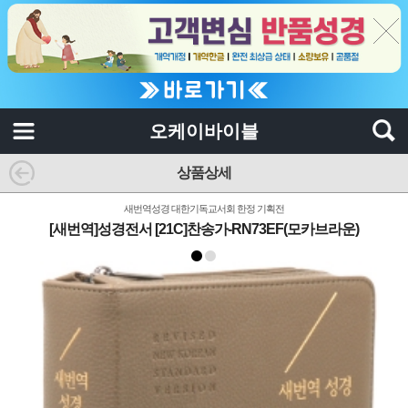
오케이바이블
상품상세
새번역성경 대한기독교서회 한정 기획전
[새번역]성경전서 [21C]찬송가-RN73EF(모카브라운)