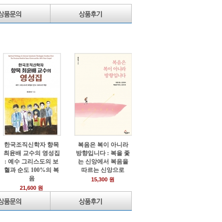
한국조직신학자 향목
복음은 복이 아니라
최윤배 교수의 영성집
방향입니다 : 복을 좇
: 예수 그리스도의 보
는 신앙에서 복음을
혈과 순도 100%의 복
따르는 신앙으로
음
15,300 원
21,600 원