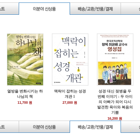
열방을 변화시키는 하
맥락이 잡히는 성경
성경 대신 젖병을 두
나님의 책
개관 1
번째 이야기 : 두 아이
의 아빠가 되어 다시
11,700 원
27,000 원
발견한 육아와 복음의
기쁨
16,200 원