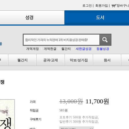
로그인 |
회원가입 |
장바구니
개역개정
개역한글
월간지
새한글성경
등불성경
구
월간지
공과/교재
악보/성가집
원서
전쟁
13,000원
11,700원
가격
적립금
585원
포토후기 500원 추가적립금,
구매후기
일반후기 300원 추가적립금,