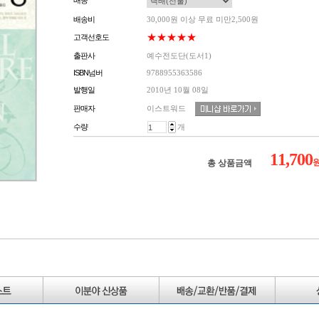
배송
배송비
30,000원 이상 무료 미만2,500원
★★★★★
고객선호도
출판사
예수전도단(도서1)
ISBN넘버
9788955363586
발행일
2010년 10월 08일
이스트워드
판매자
수량
개
11,700
총 상품금액