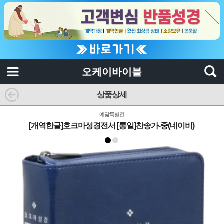
오케이바이블
상품상세
예닮특별전
[개역한글]호크마성경전서 [통일]찬송가-중(네이비)