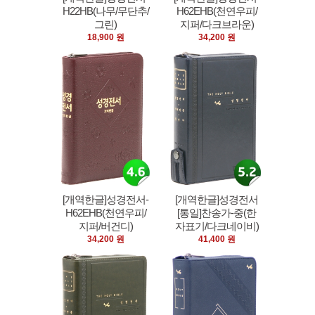
H22HB(나무/무단추/
H62EHB(천연우피/
그린)
지퍼/다크브라운)
18,900 원
34,200 원
[개역한글]성경전서-
[개역한글]성경전서
H62EHB(천연우피/
[통일]찬송가-중(한
지퍼/버건디)
자표기/다크네이비)
34,200 원
41,400 원