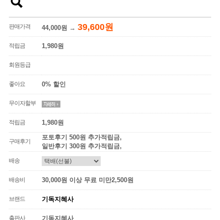
39,600원
판매가격
44,000원
→
적립금
1,980원
회원등급
좋아요
0% 할인
무이자할부
적립금
1,980원
포토후기 500원 추가적립금,
구매후기
일반후기 300원 추가적립금,
배송
배송비
30,000원 이상 무료 미만2,500원
브랜드
기독지혜사
출판사
기독지혜사