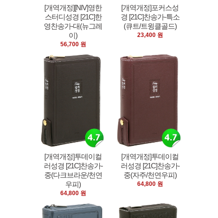
[개역개정][NIV]영한
[개역개정]포커스성
스터디성경 [21C]한
경 [21C]찬송가-특소
영찬송가-대(뉴그레
(큐트/트윙클골드)
이)
23,400 원
56,700 원
[개역개정]투데이컬
[개역개정]투데이컬
러성경 [21C]찬송가-
러성경 [21C]찬송가-
중(다크브라운/천연
중(자주/천연우피)
우피)
64,800 원
64,800 원