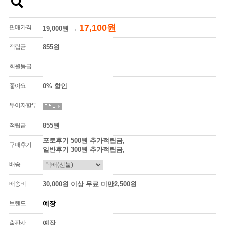
17,100원
판매가격
19,000원
→
적립금
855원
회원등급
좋아요
0% 할인
무이자할부
적립금
855원
포토후기 500원 추가적립금,
구매후기
일반후기 300원 추가적립금,
배송
배송비
30,000원 이상 무료 미만2,500원
브랜드
예장
출판사
예장