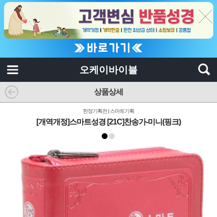
오케이바이블
상품상세
한정기획전 | 스마트기획
[개역개정]스마트성경 [21C]찬송가-미니(핑크)