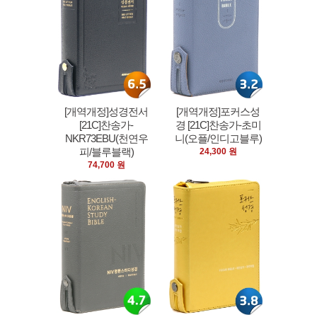
[개역개정]성경전서
[개역개정]포커스성
[21C]찬송가-
경 [21C]찬송가-초미
NKR73EBU(천연우
니(오플/인디고블루)
피/블루블랙)
24,300 원
74,700 원