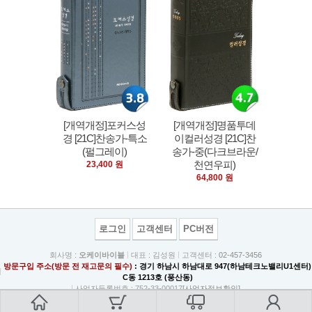
[개역개정]포커스성
[개역개정]명품투데
경 [21C]찬송가-특소
이컬러성경 [21C]찬
(펄그레이)
송가-중(다크브라운/
천연우피)
23,400 원
64,800 원
로그인
고객센터
PC버전
회사명 :
오케이바이블
대표 : 김성원
고객센터 :
02-457-3456
방문구입 주소(방문 전 재고문의 필수)
: 경기 하남시 하남대로 947(하남테크노밸리U1센터)
C동 1213호 (풍산동)
사업자등록번호 : 752-33-00017
[사업자정보확인]
사업자주소 : 서울특별시 광진구 중곡동 84-1 3층
통신판매업 신고 : 광진 제1077호