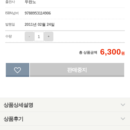
출판사
두란노
ISBN넘버
9788953114906
발행일
2011년 02월 24일
수량
-
+
6,300
총 상품금액
원
상품상세설명
상품후기