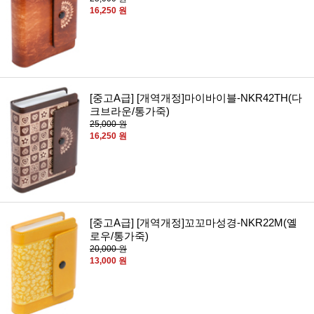
16,250 원
[중고A급] [개역개정]마이바이블-NKR42TH(다
크브라운/통가죽)
25,000 원
16,250 원
[중고A급] [개역개정]꼬꼬마성경-NKR22M(옐
로우/통가죽)
20,000 원
13,000 원