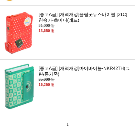
[중고A급] [개역개정]슬림굿뉴스바이블 [21C]
찬송가-초미니(레드)
21,000 원
13,650 원
[중고A급] [개역개정]마이바이블-NKR42TH(그
린/통가죽)
25,000 원
16,250 원
1