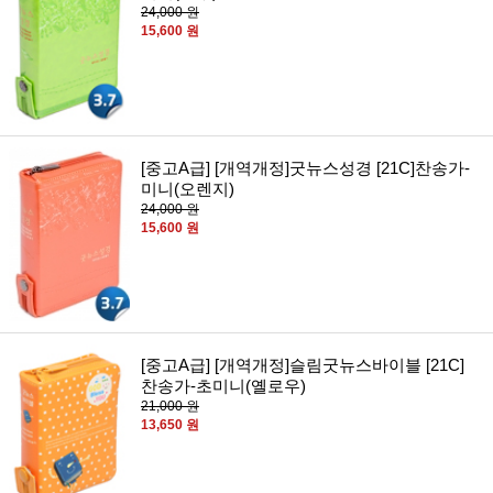
24,000 원
15,600 원
[중고A급] [개역개정]굿뉴스성경 [21C]찬송가-
미니(오렌지)
24,000 원
15,600 원
[중고A급] [개역개정]슬림굿뉴스바이블 [21C]
찬송가-초미니(옐로우)
21,000 원
13,650 원