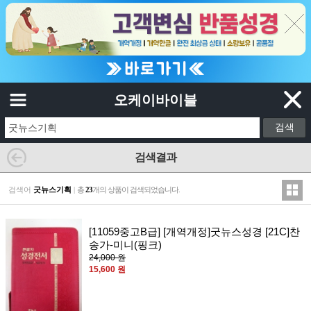
오케이바이블
검색결과
검색어
굿뉴스기획
|
총
23
개의 상품이 검색되었습니다.
[11059중고B급] [개역개정]굿뉴스성경 [21C]찬
송가-미니(핑크)
24,000 원
15,600 원