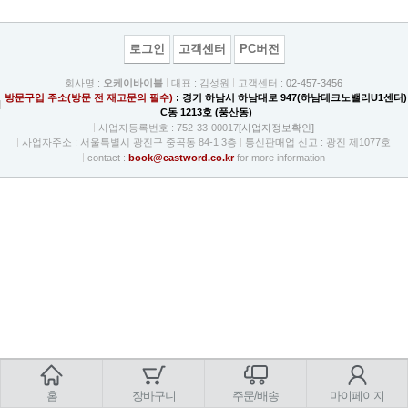
로그인
고객센터
PC버전
회사명 :
오케이바이블
대표 : 김성원
고객센터 :
02-457-3456
방문구입 주소(방문 전 재고문의 필수)
: 경기 하남시 하남대로 947(하남테크노밸리U1센터)
C동 1213호 (풍산동)
사업자등록번호 : 752-33-00017
[사업자정보확인]
사업자주소 : 서울특별시 광진구 중곡동 84-1 3층
통신판매업 신고 : 광진 제1077호
contact :
book@eastword.co.kr
for more information
홈
장바구니
주문/배송
마이페이지