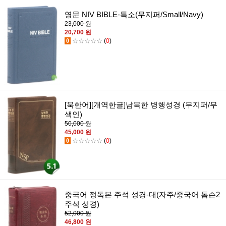
영문 NIV BIBLE-특소(무지퍼/Small/Navy)
23,000 원
20,700 원
0
☆☆☆☆☆
(
0
)
[북한어][개역한글]남북한 병행성경 (무지퍼/무
색인)
50,000 원
45,000 원
0
☆☆☆☆☆
(
0
)
중국어 정독본 주석 성경-대(자주/중국어 톰슨2
주석 성경)
52,000 원
46,800 원