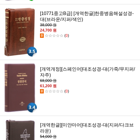
[10771중고B급] [개역한글]한중병음해설성경-
대(브라운/지퍼/색인)
38,000 원
24,700 원
0
☆☆☆☆☆
(
0
)
[개역개정][스페인어]대조성경-대(가죽/무지퍼/
자주)
68,000 원
61,200 원
0
☆☆☆☆☆
(
0
)
[개역한글][미얀마어]대조성경-대(지퍼/다크브
라운)
54,000 원