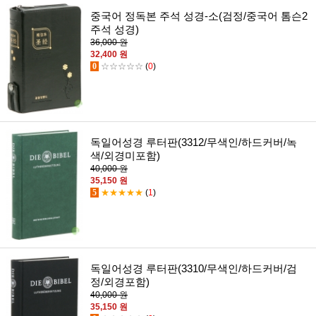
중국어 정독본 주석 성경-소(검정/중국어 톰슨2
주석 성경)
36,000 원
32,400 원
0
☆☆☆☆☆
(
0
)
독일어성경 루터판(3312/무색인/하드커버/녹
색/외경미포함)
40,000 원
35,150 원
5
★★★★★
(
1
)
독일어성경 루터판(3310/무색인/하드커버/검
정/외경포함)
40,000 원
35,150 원