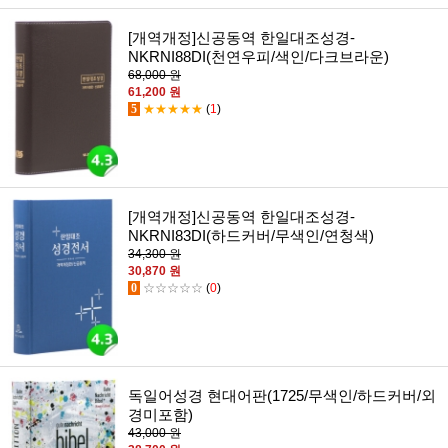
[개역개정]신공동역 한일대조성경-
NKRNI88DI(천연우피/색인/다크브라운)
68,000 원
61,200 원
5
★★★★★
(
1
)
[개역개정]신공동역 한일대조성경-
NKRNI83DI(하드커버/무색인/연청색)
34,300 원
30,870 원
0
☆☆☆☆☆
(
0
)
독일어성경 현대어판(1725/무색인/하드커버/외
경미포함)
43,000 원