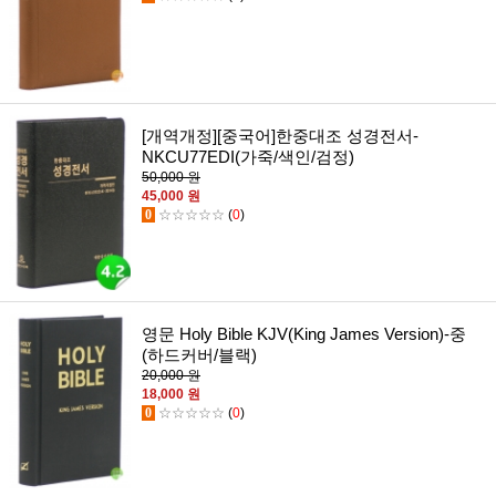
[개역개정][중국어]한중대조 성경전서-
NKCU77EDI(가죽/색인/검정)
50,000 원
45,000 원
0
☆☆☆☆☆
(
0
)
영문 Holy Bible KJV(King James Version)-중
(하드커버/블랙)
20,000 원
18,000 원
0
☆☆☆☆☆
(
0
)