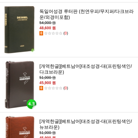
독일어성경 루터판 (천연우피/무지퍼/다크브라
운/외경미포함)
54,000 원
48,600 원
0
☆☆☆☆☆
(
0
)
[개역한글][베트남어]대조성경-대(프린팅색인/
다크브라운)
51,000 원
45,900 원
0
☆☆☆☆☆
(
0
)
[개역한글][베트남어]대조성경-대(프린팅색인/
뉴브라운)
51,000 원