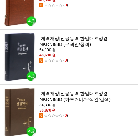
45,900 원
0
☆☆☆☆☆
(
0
)
[개역개정]신공동역 한일대조성경-
NKRNI88DI(무색인/청색)
54,100 원
48,690 원
0
☆☆☆☆☆
(
0
)
[개역개정]신공동역 한일대조성경-
NKRNI83DI(하드커버/무색인/갈색)
34,300 원
30,870 원
0
☆☆☆☆☆
(
0
)