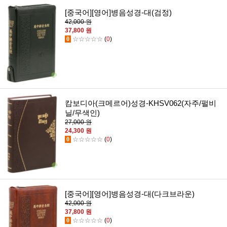
[중국어][영어]병음성경-대(검정)
42,000 원
37,800 원
0
☆☆☆☆☆
(
0
)
캄보디아(크메르어)성경-KHSV062(자주/펄비
닐/무색인)
27,000 원
24,300 원
0
☆☆☆☆☆
(
0
)
[중국어][영어]병음성경-대(다크브라운)
42,000 원
37,800 원
0
☆☆☆☆☆
(
0
)