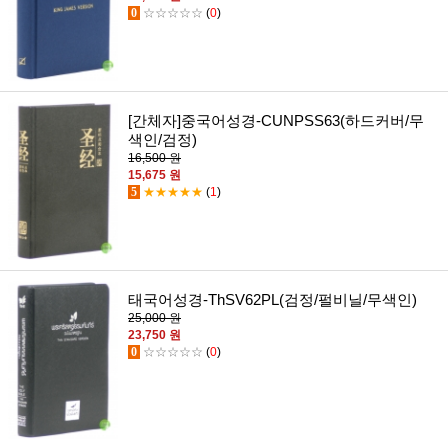
0
☆☆☆☆☆
(
0
)
[간체자]중국어성경-CUNPSS63(하드커버/무
색인/검정)
16,500 원
15,675 원
5
★★★★★
(
1
)
태국어성경-ThSV62PL(검정/펄비닐/무색인)
25,000 원
23,750 원
0
☆☆☆☆☆
(
0
)