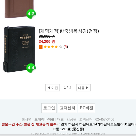
[개역개정]한중병음성경(검정)
38,000 원
34,200 원
4
★★★★
☆
(
5
)
1 /
◀ 이전
2
다음 ▶
로그인
고객센터
PC버전
회사명 :
오케이바이블
대표 : 김성원
고객센터 :
02-457-3456
방문구입 주소(방문 전 재고문의 필수)
: 경기 하남시 하남대로 947(하남테크노밸리U1센터)
C동 1213호 (풍산동)
사업자등록번호 : 752-33-00017
[사업자정보확인]