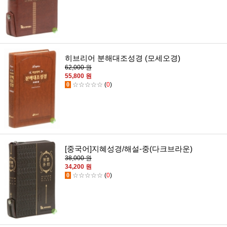
히브리어 분해대조성경 (모세오경)
62,000 원
55,800 원
0
☆☆☆☆☆
(
0
)
[중국어]지혜성경/해설-중(다크브라운)
38,000 원
34,200 원
0
☆☆☆☆☆
(
0
)