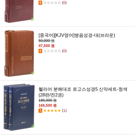
0
☆☆☆☆☆
(
0
)
[중국어][KJV영어]병음성경-대(브라운)
50,000 원
47,500 원
0
☆☆☆☆☆
(
0
)
헬라어 분해대조 로고스성경5 신약세트-청색
(28판/전2권)
185,000 원
166,500 원
5
★★★★★
(
1
)