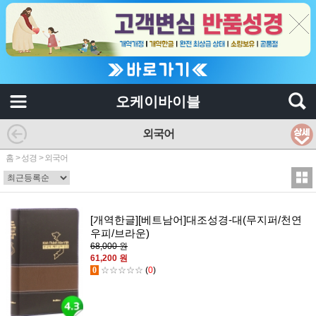
오케이바이블
외국어
홈
>
성경
>
외국어
[개역한글][베트남어]대조성경-대(무지퍼/천연
우피/브라운)
68,000 원
61,200 원
0
☆☆☆☆☆
(
0
)