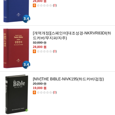
28,800 원
0
☆☆☆☆☆
(
0
)
[개역개정][스페인어]대조성경-NKRVR83DI(하
드커버/무지퍼/자주)
32,000 원
28,800 원
0
☆☆☆☆☆
(
0
)
[NIV]THE BIBLE-NIVK195(하드커버/검정)
20,000 원
19,000 원
0
☆☆☆☆☆
(
0
)