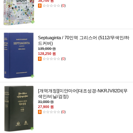
38,700 원
0
☆☆☆☆☆
(
0
)
Septuaginta / 70인역 그리스어 (5112/무색인/하
드커버)
135,000 원
128,250 원
0
☆☆☆☆☆
(
0
)
[개역개정][미얀마어]대조성경-NKRJV82DI(무
색인/비닐/검정)
31,000 원
27,900 원
0
☆☆☆☆☆
(
0
)