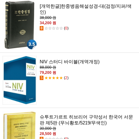
[개역한글]한중병음해설성경-대(검정/지퍼/색
인)
38,000 원
34,200 원
0
☆☆☆☆☆
(
0
)
NIV 스터디 바이블(개역개정)
88,000 원
79,200 원
5
★★★★★
(
2
)
슈투트가르트 히브리어 구약성서 한국어 서문
판 제5판 (무늬황토/5219/무색인)
30,000 원
28,500 원
0
☆☆☆☆☆
(
0
)