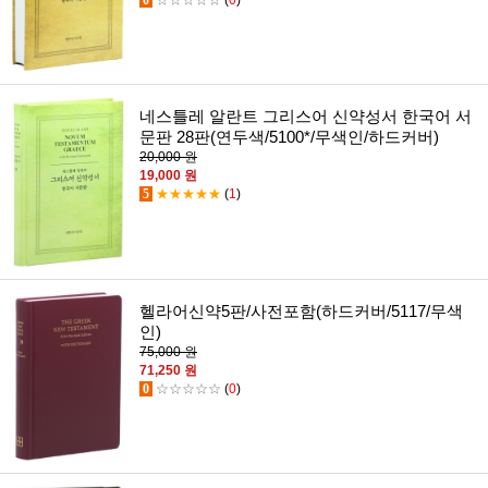
네스틀레 알란트 그리스어 신약성서 한국어 서
문판 28판(연두색/5100*/무색인/하드커버)
20,000 원
19,000 원
5
★★★★★
(
1
)
헬라어신약5판/사전포함(하드커버/5117/무색
인)
75,000 원
71,250 원
0
☆☆☆☆☆
(
0
)