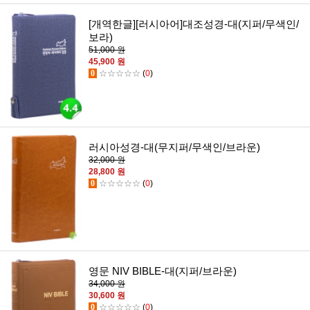
[개역한글][러시아어]대조성경-대(지퍼/무색인/
보라)
51,000 원
45,900 원
0
☆☆☆☆☆
(
0
)
러시아성경-대(무지퍼/무색인/브라운)
32,000 원
28,800 원
0
☆☆☆☆☆
(
0
)
영문 NIV BIBLE-대(지퍼/브라운)
34,000 원
30,600 원
0
☆☆☆☆☆
(
0
)