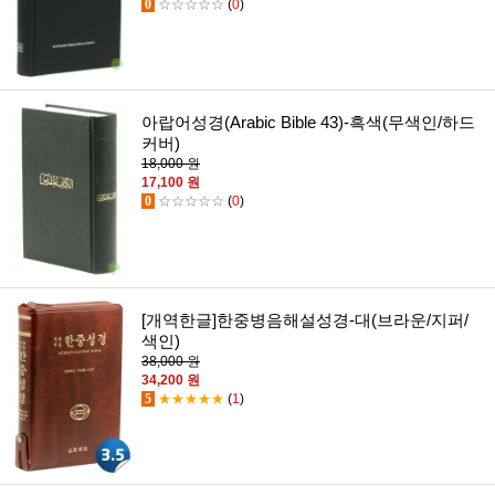
0
☆☆☆☆☆
(
0
)
아랍어성경(Arabic Bible 43)-흑색(무색인/하드
커버)
18,000 원
17,100 원
0
☆☆☆☆☆
(
0
)
[개역한글]한중병음해설성경-대(브라운/지퍼/
색인)
38,000 원
34,200 원
5
★★★★★
(
1
)