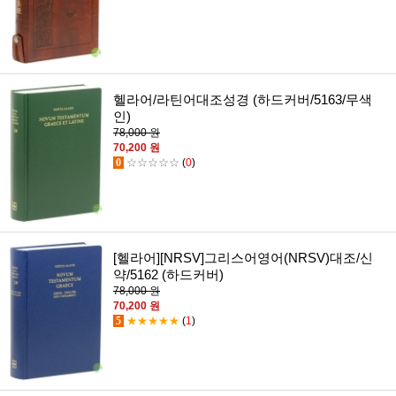
헬라어/라틴어대조성경 (하드커버/5163/무색
인)
78,000 원
70,200 원
0
☆☆☆☆☆
(
0
)
[헬라어][NRSV]그리스어영어(NRSV)대조/신
약/5162 (하드커버)
78,000 원
70,200 원
5
★★★★★
(
1
)