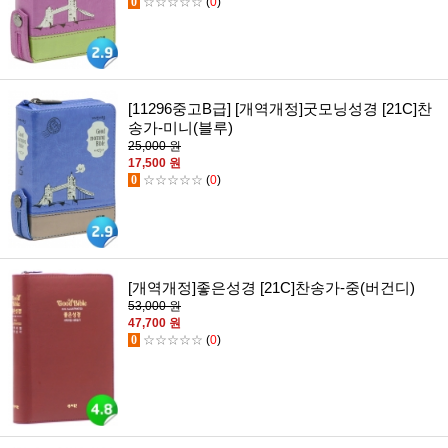
0
☆☆☆☆☆
(
0
)
[11296중고B급] [개역개정]굿모닝성경 [21C]찬
송가-미니(블루)
25,000 원
17,500 원
0
☆☆☆☆☆
(
0
)
[개역개정]좋은성경 [21C]찬송가-중(버건디)
53,000 원
47,700 원
0
☆☆☆☆☆
(
0
)