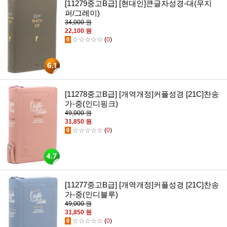
[11279중고B급] [현대인]큰글자성경-대(무지
퍼/그레이)
34,000 원
22,100 원
0
☆☆☆☆☆
(
0
)
[11278중고B급] [개역개정]커플성경 [21C]찬송
가-중(인디핑크)
49,000 원
31,850 원
0
☆☆☆☆☆
(
0
)
[11277중고B급] [개역개정]커플성경 [21C]찬송
가-중(인디블루)
49,000 원
31,850 원
0
☆☆☆☆☆
(
0
)