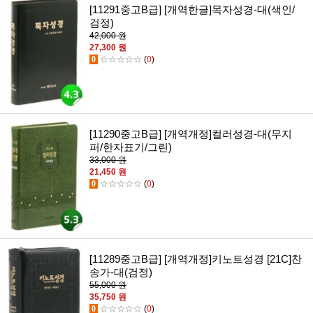
[11291중고B급] [개역한글]목자성경-대(색인/
검정)
42,000 원
27,300 원
0
☆☆☆☆☆
(
0
)
[11290중고B급] [개역개정]컬러성경-대(무지
퍼/한자표기/그린)
33,000 원
21,450 원
0
☆☆☆☆☆
(
0
)
[11289중고B급] [개역개정]키노트성경 [21C]찬
송가-대(검정)
55,000 원
35,750 원
0
☆☆☆☆☆
(
0
)