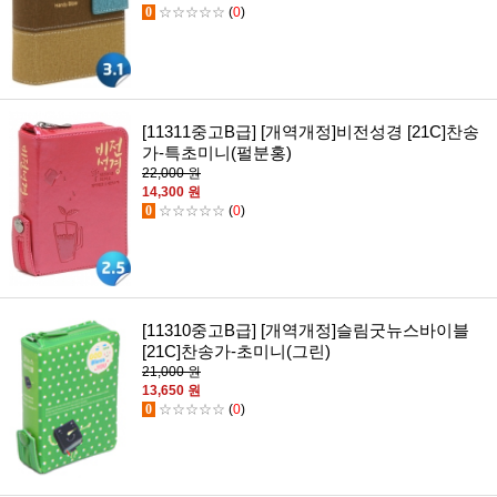
0
☆☆☆☆☆
(
0
)
[11311중고B급] [개역개정]비전성경 [21C]찬송
가-특초미니(펄분홍)
22,000 원
14,300 원
0
☆☆☆☆☆
(
0
)
[11310중고B급] [개역개정]슬림굿뉴스바이블
[21C]찬송가-초미니(그린)
21,000 원
13,650 원
0
☆☆☆☆☆
(
0
)