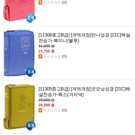
0
☆☆☆☆☆
(
0
)
[11306중고B급] [개역개정]만나성경 [21C]해설
찬송가-특미니(블루)
31,000 원
21,700 원
0
☆☆☆☆☆
(
0
)
[11305중고B급] [개역개정]굿모닝성경 [21C]해
설찬송가-특소(겨자색)
29,000 원
20,300 원
0
☆☆☆☆☆
(
0
)