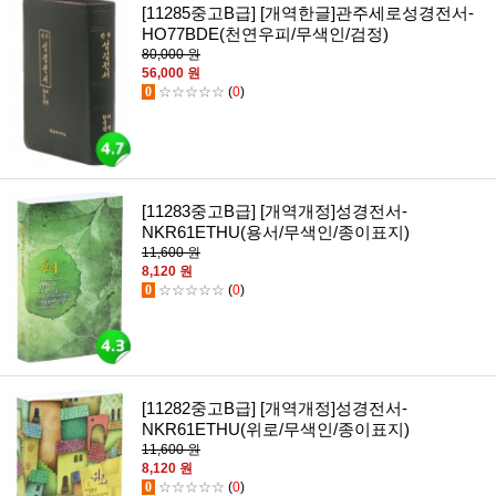
[11285중고B급] [개역한글]관주세로성경전서-
HO77BDE(천연우피/무색인/검정)
80,000 원
56,000 원
0
☆☆☆☆☆
(
0
)
[11283중고B급] [개역개정]성경전서-
NKR61ETHU(용서/무색인/종이표지)
11,600 원
8,120 원
0
☆☆☆☆☆
(
0
)
[11282중고B급] [개역개정]성경전서-
NKR61ETHU(위로/무색인/종이표지)
11,600 원
8,120 원
0
☆☆☆☆☆
(
0
)