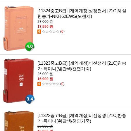
[11324중고B급] [개역개정]성경전서 [21C]해설
찬송가-NKR62EWS(오렌지)
27,000 원
17,550 원
0
☆☆☆☆☆
(
0
)
[11323중고B급] [개역개정]비전성경 [21C]찬송
가-특미니(빨간색/천연가죽)
26,000 원
16,900 원
0
☆☆☆☆☆
(
0
)
[11322중고B급] [개역개정]비전성경 [21C]찬송
가-특미니(황갈색/천연가죽)
26,000 원