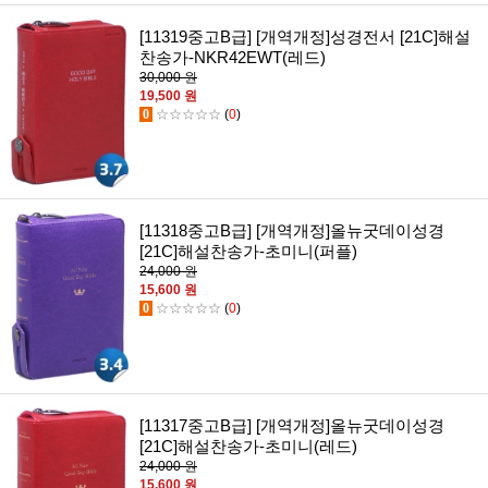
[11319중고B급] [개역개정]성경전서 [21C]해설
찬송가-NKR42EWT(레드)
30,000 원
19,500 원
0
☆☆☆☆☆
(
0
)
[11318중고B급] [개역개정]올뉴굿데이성경
[21C]해설찬송가-초미니(퍼플)
24,000 원
15,600 원
0
☆☆☆☆☆
(
0
)
[11317중고B급] [개역개정]올뉴굿데이성경
[21C]해설찬송가-초미니(레드)
24,000 원
15,600 원