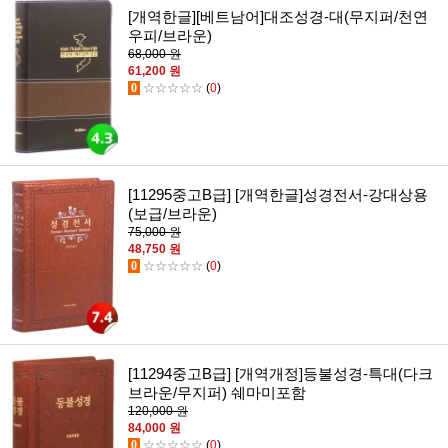
[개역한글][베트남어]대조성경-대(무지퍼/천연
우피/브라운)
68,000 원
61,200 원
0
☆☆☆☆☆
(
0
)
[11295중고B급] [개역한글]성경전서-강대상용
(보급/브라운)
75,000 원
48,750 원
0
☆☆☆☆☆
(
0
)
[11294중고B급] [개역개정]등불성경-특대(다크
브라운/무지퍼) 쉐마미포함
120,000 원
84,000 원
0
☆☆☆☆☆
(
0
)