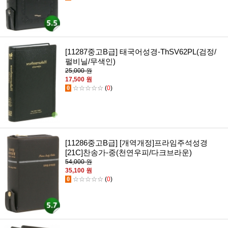
[11287중고B급] 태국어성경-ThSV62PL(검정/
펄비닐/무색인)
25,000 원
17,500 원
0
☆☆☆☆☆
(
0
)
[11286중고B급] [개역개정]프라임주석성경
[21C]찬송가-중(천연우피/다크브라운)
54,000 원
35,100 원
0
☆☆☆☆☆
(
0
)