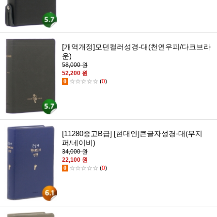
[개역개정]모던컬러성경-대(천연우피/다크브라
운)
58,000 원
52,200 원
0
☆☆☆☆☆
(
0
)
[11280중고B급] [현대인]큰글자성경-대(무지
퍼/네이비)
34,000 원
22,100 원
0
☆☆☆☆☆
(
0
)