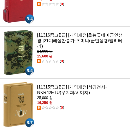
0
☆☆☆☆☆
(
0
)
[11316중고B급] [개역개정]올뉴굿데이군인성
경 [21C]해설찬송가-초미니(군인성경/밀리터
리)
24,000 원
15,600 원
0
☆☆☆☆☆
(
0
)
[11315중고B급] [개역개정]성경전서-
NKR42ETU(무지퍼/베이지)
25,000 원
16,250 원
0
☆☆☆☆☆
(
0
)