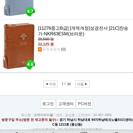
[11276중고B급] [개역개정]성경전서 [21C]찬송
가-NKR63ESM(브라운)
29,500 원
22,125 원
0
☆☆☆☆☆
(
0
)
1 /
◀ 이전
30
다음 ▶
로그인
고객센터
PC버전
회사명 :
오케이바이블
대표 : 김성원
고객센터 :
02-457-3456
방문구입 주소(방문 전 재고문의 필수)
: 경기 하남시 하남대로 947(하남테크노밸리U1센터)
C동 1213호 (풍산동)
사업자등록번호 : 752-33-00017
[사업자정보확인]