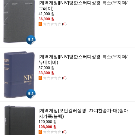
[개역개정][NIV]영한스터디성경-특소(무지퍼/
그레이)
41,000 원
36,900 원
0
☆☆☆☆☆
(
0
)
[개역개정][NIV]영한스터디성경-특소(무지퍼/
뉴네이비)
37,000 원
33,300 원
0
☆☆☆☆☆
(
0
)
[개역개정]모던컬러성경 [21C]찬송가-대(송아
지가죽/블랙)
120,000 원
108,000 원
0
☆☆☆☆☆
(
0
)