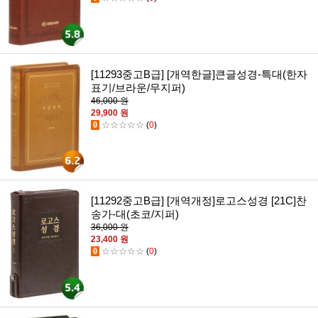
[11293중고B급] [개역한글]큰글성경-특대(한자
표기/브라운/무지퍼)
46,000 원
29,900 원
0
☆☆☆☆☆
(
0
)
[11292중고B급] [개역개정]로고스성경 [21C]찬
송가-대(초코/지퍼)
36,000 원
23,400 원
0
☆☆☆☆☆
(
0
)