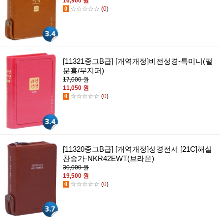
16,900 원
0
☆☆☆☆☆
(
0
)
[11321중고B급] [개역개정]비전성경-특미니(펄
분홍/무지퍼)
17,000 원
11,050 원
0
☆☆☆☆☆
(
0
)
[11320중고B급] [개역개정]성경전서 [21C]해설
찬송가-NKR42EWT(브라운)
30,000 원
19,500 원
0
☆☆☆☆☆
(
0
)