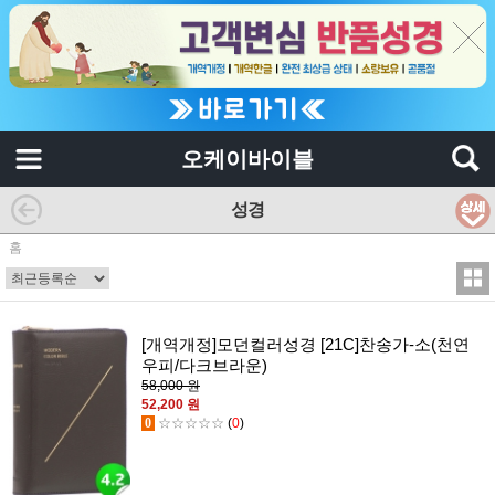
오케이바이블
성경
홈
[개역개정]모던컬러성경 [21C]찬송가-소(천연
우피/다크브라운)
58,000 원
52,200 원
0
☆☆☆☆☆
(
0
)