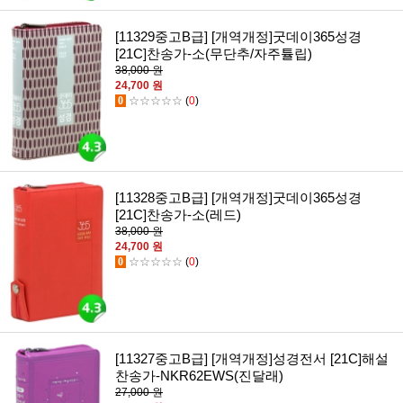
[11329중고B급] [개역개정]굿데이365성경
[21C]찬송가-소(무단추/자주튤립)
38,000 원
24,700 원
0
☆☆☆☆☆
(
0
)
[11328중고B급] [개역개정]굿데이365성경
[21C]찬송가-소(레드)
38,000 원
24,700 원
0
☆☆☆☆☆
(
0
)
[11327중고B급] [개역개정]성경전서 [21C]해설
찬송가-NKR62EWS(진달래)
27,000 원